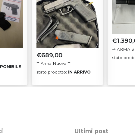
€
1.390
⇒ ARMA S
€
689,00
stato prod
** Arma Nuova **
SPONIBILE
stato prodotto:
IN ARRIVO
i
Ultimi post