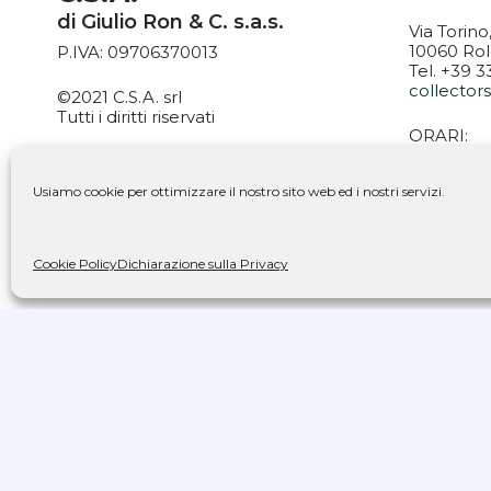
di Giulio Ron & C. s.a.s.
Via Torino
10060 Rol
P.IVA: 09706370013
Tel. +39 
collecto
©2021 C.S.A. srl
Tutti i diritti riservati
ORARI:
MARTEDÌ: 
PrivacyPolicy
|
Cookie Policy
VENERDÌ: 
Usiamo cookie per ottimizzare il nostro sito web ed i nostri servizi.
SABATO: 9
Seguic
Cookie Policy
Dichiarazione sulla Privacy