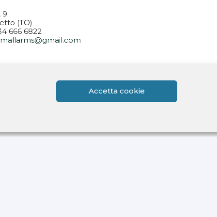
, 9
etto (TO)
334 666 6822
rsmallarms@gmail.com
14.30-18.30
14.30-18.30
.30-13.00 / 14.00-18.0
Accetta cookie
i su