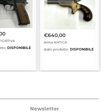
,00
€
640,00
€
PORTIVA
Arma ANTICA
sta
otto:
DISPONIBILE
stato prodotto:
DISPONIBILE
Newsletter