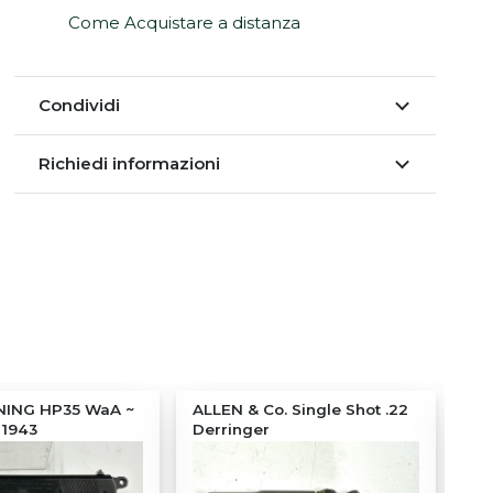
Come Acquistare a distanza
Condividi
Richiedi informazioni
ING HP35 WaA ~
ALLEN & Co. Single Shot .22
BE
 1943
Derringer
19