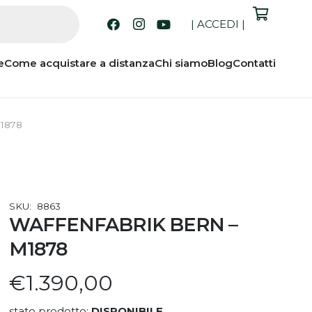
|
ACCEDI
|
e
Come acquistare a distanza
Chi siamo
Blog
Contatti
1878
SKU:
8863
WAFFENFABRIK BERN –
M1878
€
1.390,00
stato prodotto:
DISPONIBILE