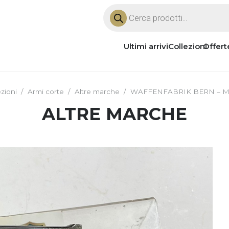
Products
search
Ultimi arrivi
Collezioni
Offert
ezioni
/
Armi corte
/
Altre marche
/
WAFFENFABRIK BERN – M
ALTRE MARCHE