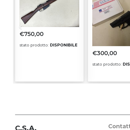
€
750,00
stato prodotto:
DISPONIBILE
€
300,00
LE
stato prodotto:
DI
Contatt
C.S.A.