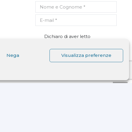
Dichiaro di aver letto
l'informativa ricevuta ai sensi
dell'art. 13 del D.lgs. n. 196/2003
e di autorizzare il trattamento
Nega
Visualizza preferenze
dei miei dati personali.