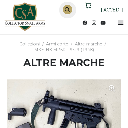
Products
search
|
ACCEDI
|
Collezioni
/
Armi corte
/
Altre marche
/
MKE-HK MP5K – 9×19 (T94K)
ALTRE MARCHE