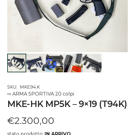
SKU:
MKE94.K
⇨ ARMA SPORTIVA 20 colpi
MKE-HK MP5K – 9×19 (T94K)
€
2.300,00
stato prodotto:
IN ARRIVO