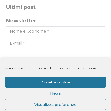
Ultimi post
Newsletter
Dichiaro di aver letto l'informativa ricevuta ai
sensi dell'art. 13 del D.lgs. n. 196/2003 e di
Usiamo cookie per ottimizzare il nostro sito web ed i nostri servizi.
autorizzare il trattamento dei miei dati
personali.
Accetta cookie
Nega
Visualizza preferenze