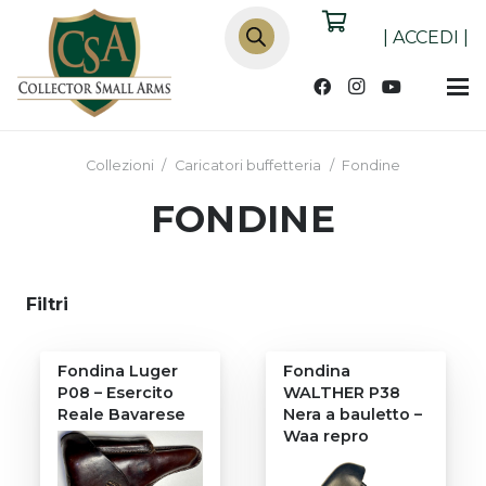
Products
search
|
ACCEDI
|
Collezioni
/
Caricatori buffetteria
/
Fondine
FONDINE
Filtri
Fondina Luger
Fondina
P08 – Esercito
WALTHER P38
Reale Bavarese
Nera a bauletto –
Waa repro