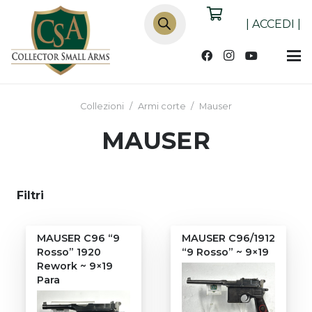
Products
search
|
ACCEDI
|
Collezioni
/
Armi corte
/
Mauser
MAUSER
Filtri
MAUSER C96 “9
MAUSER C96/1912
Rosso” 1920
“9 Rosso” ~ 9×19
Rework ~ 9×19
Para