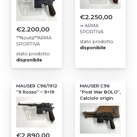
€
2.250,00
⇒ ARMA
€
2.200,00
SPORTIVA
**Novità**ARMA
stato prodotto:
SPORTIVA
disponibile
stato prodotto:
disponibile
MAUSER C96/1912
MAUSER C96
“9 Rosso” ~ 9×19
“Post War BOLO”,
Calciolo origin.
€
2.890,00