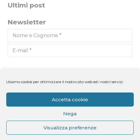
Ultimi post
Newsletter
Dichiaro di aver letto l'informativa ricevuta ai
sensi dell'art. 13 del D.lgs. n. 196/2003 e di
Usiamo cookie per ottimizzare il nostro sito web ed i nostri servizi.
autorizzare il trattamento dei miei dati
personali.
Accetta cookie
Nega
Visualizza preferenze