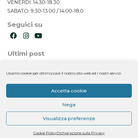
VENERDÌ: 14.30-18.30
SABATO: 9.30-13.00 / 14.00-18.0
Seguici su
Ultimi post
Newsletter
Usiamo cookie per ottimizzare il nostro sito web ed i nostri servizi.
Accetta cookie
Nega
Visualizza preferenze
Dichiaro di aver letto l'informativa ricevuta ai
sensi dell'art. 13 del D.lgs. n. 196/2003 e di
Cookie Policy
Dichiarazione sulla Privacy
autorizzare il trattamento dei miei dati