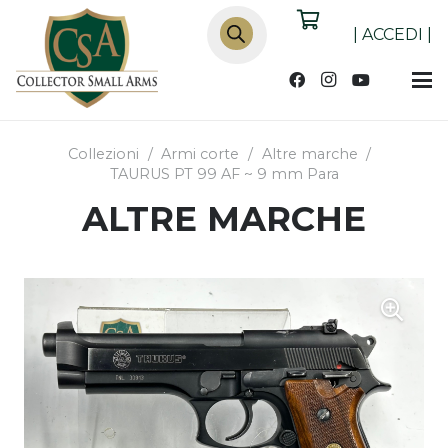
Products
search
|
ACCEDI
|
Collezioni
/
Armi corte
/
Altre marche
/
TAURUS PT 99 AF ~ 9 mm Para
ALTRE MARCHE