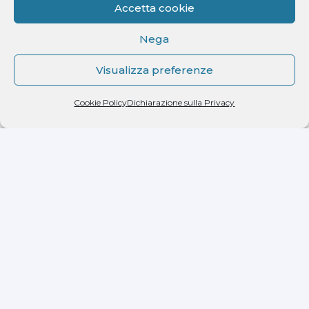
Accetta cookie
Nega
Visualizza preferenze
Dichiaro di aver letto l'informativa ricevuta ai
sensi dell'art. 13 del D.lgs. n. 196/2003 e di
Cookie Policy
Dichiarazione sulla Privacy
autorizzare il trattamento dei miei dati
personali.