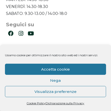
VENERDÌ: 14.30-18.30
SABATO: 9.30-13.00 / 14.00-18.0
Seguici su
Ultimi post
Usiamo cookie per ottimizzare il nostro sito web ed i nostri servizi.
Newsletter
Accetta cookie
Nega
Visualizza preferenze
Dichiaro di aver letto l'informativa ricevuta ai
Cookie Policy
Dichiarazione sulla Privacy
sensi dell'art. 13 del D.lgs. n. 196/2003 e di