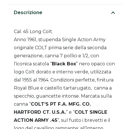
Descrizione
Cal. 45 Long Colt.
Anno 1961, stupenda Single Action Army
originale COLT prima serie della seconda
generazione, canna 7 pollici e 1/2, con
l’iconica scatola “
Black Box
” nero opaco con
logo Colt dorato e interno verde, utilizzata
dal 1955 al 1964. Condizioni perfette, finitura
Royal Blue e castello tartarugato, canna a
specchio, guancette intonse. Marcata sulla
canna “
COLT’S PT F.A. MFG. CO.
HARTFORD CT. U.S.A.
” e “
COLT SINGLE
ACTION ARMY .45
“, sul fusto i brevetti e il
logo del cavallino rampante; all’interno