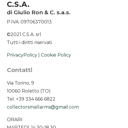
C.S.A.
di Giulio Ron & C. s.a.s.
P.IVA: 09706370013
©2021 C.S.A. srl
Tutti i diritti riservati
PrivacyPolicy
|
Cookie Policy
Contatti
Via Torino, 9
10060 Roletto (TO)
Tel. +39 334 666 6822
collectorsmallarms@gmail.com
ORARI:
MARTEDÌ: 14.30-18.30