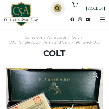
Products
search
|
ACCEDI
|
Collezioni
/
Armi corte
/
Colt
/
COLT Single Action Army 2nd Gen. ~ 1961 Black Box
COLT