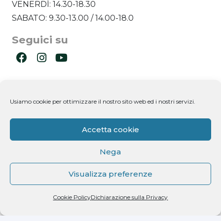
VENERDÌ: 14.30-18.30
SABATO: 9.30-13.00 / 14.00-18.0
Seguici su
Ultimi post
Usiamo cookie per ottimizzare il nostro sito web ed i nostri servizi.
Newsletter
Accetta cookie
Nega
Visualizza preferenze
Dichiaro di aver letto l'informativa ricevuta ai
Cookie Policy
Dichiarazione sulla Privacy
sensi dell'art. 13 del D.lgs. n. 196/2003 e di