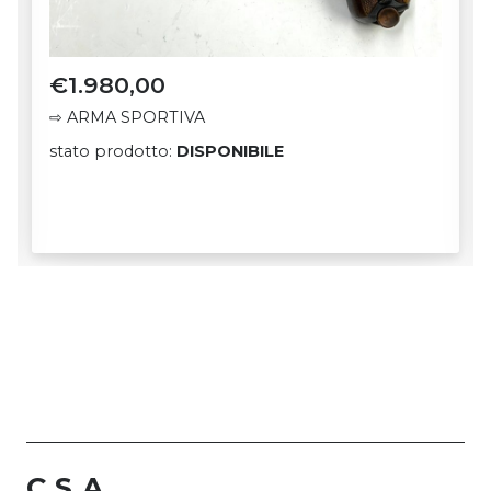
€
390,00
stato prodotto:
DISPONIBILE
C.S.A.