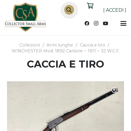
Products
search
|
ACCEDI
|
Collezioni
/
Armi lunghe
/
Caccia e tiro
/
WINCHESTER Mod. 1892 Carbine ~ 1911 ~ 32 W.C.F.
CACCIA E TIRO