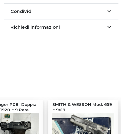
Condividi
Richiedi informazioni
ger P08 “Doppia
SMITH & WESSON Mod. 659
MA
-1920 ~ 9 Para
~ 9×19
mm