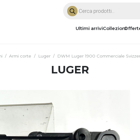
Products
search
Ultimi arrivi
Collezioni
Offert
ni
/
Armi corte
/
Luger
/
DWM Luger 1900 Commerciale Svizzera
LUGER