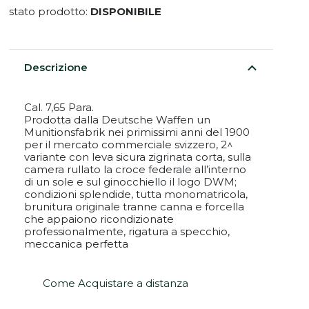
stato prodotto:
DISPONIBILE
Descrizione
Cal. 7,65 Para.
Prodotta dalla Deutsche Waffen un
Munitionsfabrik nei primissimi anni del 1900
per il mercato commerciale svizzero, 2^
variante con leva sicura zigrinata corta, sulla
camera rullato la croce federale all’interno
di un sole e sul ginocchiello il logo DWM;
condizioni splendide, tutta monomatricola,
brunitura originale tranne canna e forcella
che appaiono ricondizionate
professionalmente, rigatura a specchio,
meccanica perfetta
Come Acquistare a distanza