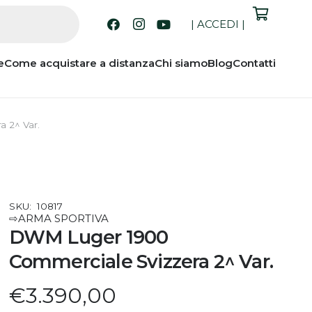
|
ACCEDI
|
e
Come acquistare a distanza
Chi siamo
Blog
Contatti
 2^ Var.
SKU:
10817
⇨ARMA SPORTIVA
DWM Luger 1900
Commerciale Svizzera 2^ Var.
€
3.390,00