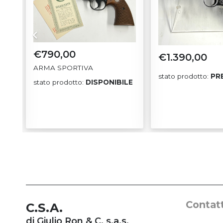
€
790,00
€
1.390,00
ARMA SPORTIVA
stato prodotto:
PR
stato prodotto:
DISPONIBILE
LE
Contatt
C.S.A.
di Giulio Ron & C. s.a.s.