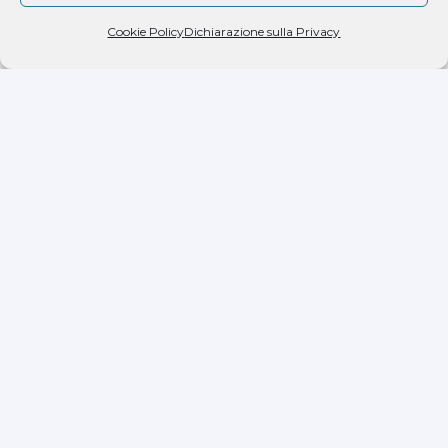
Dichiaro di aver letto l'informativa ricevuta ai
Cookie Policy
Dichiarazione sulla Privacy
sensi dell'art. 13 del D.lgs. n. 196/2003 e di
autorizzare il trattamento dei miei dati
personali.