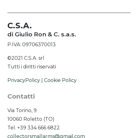
C.S.A.
di Giulio Ron & C. s.a.s.
P.IVA: 09706370013
©2021 C.S.A. srl
Tutti i diritti riservati
PrivacyPolicy
|
Cookie Policy
Contatti
Via Torino, 9
10060 Roletto (TO)
Tel. +39 334 666 6822
collectorsmallarms@gmail.com