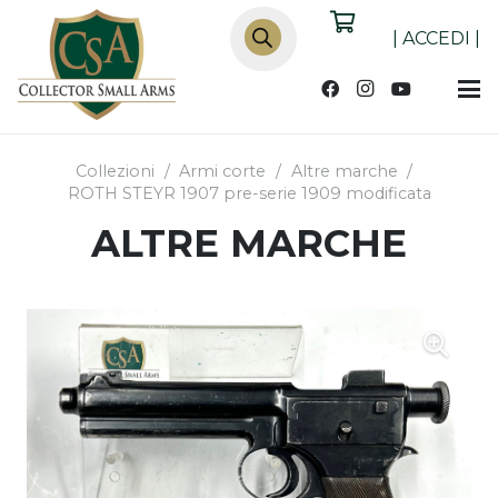
Products
search
|
ACCEDI
|
Collezioni
/
Armi corte
/
Altre marche
/
ROTH STEYR 1907 pre-serie 1909 modificata
ALTRE MARCHE