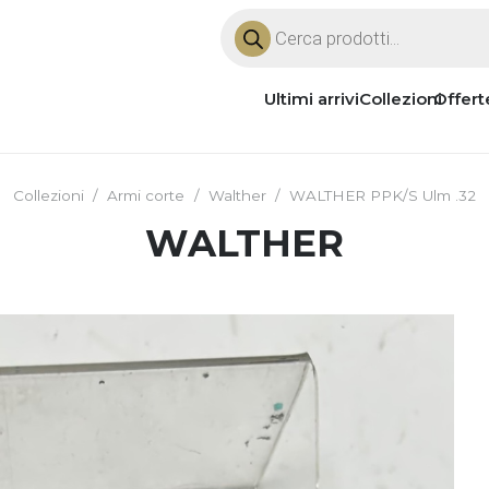
Products
search
Ultimi arrivi
Collezioni
Offert
Collezioni
/
Armi corte
/
Walther
/
WALTHER PPK/S Ulm .32
WALTHER