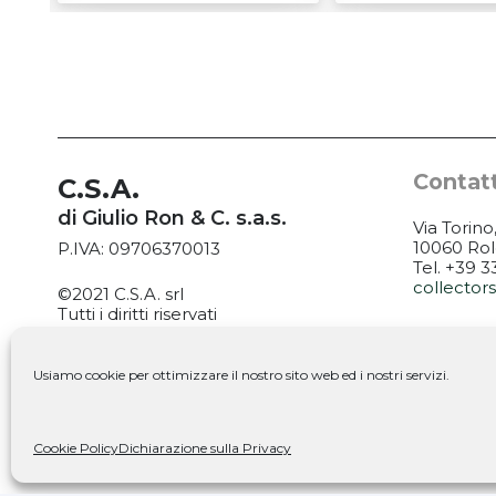
Contatt
C.S.A.
di Giulio Ron & C. s.a.s.
Via Torino
10060 Rol
P.IVA: 09706370013
Tel. +39 
collecto
©2021 C.S.A. srl
Tutti i diritti riservati
ORARI:
MARTEDÌ: 
PrivacyPolicy
|
Cookie Policy
VENERDÌ: 
Usiamo cookie per ottimizzare il nostro sito web ed i nostri servizi.
SABATO: 9
Seguic
Cookie Policy
Dichiarazione sulla Privacy