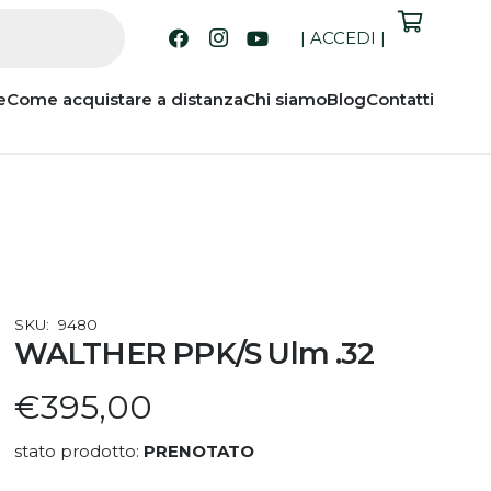
|
ACCEDI
|
e
Come acquistare a distanza
Chi siamo
Blog
Contatti
SKU:
9480
WALTHER PPK/S Ulm .32
€
395,00
stato prodotto:
PRENOTATO