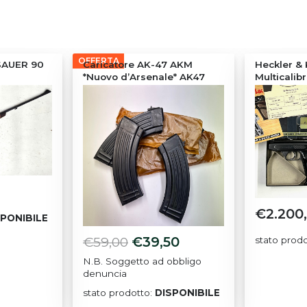
OFFERTA
 SAUER 90
Caricatore AK-47 AKM
Heckler &
*Nuovo d’Arsenale* AK47
Multicalib
€
2.200
SPONIBILE
Il
Il
€
59,00
€
39,50
stato prod
prezzo
prezzo
N.B. Soggetto ad obbligo
denuncia
originale
attuale
stato prodotto:
DISPONIBILE
era:
è: