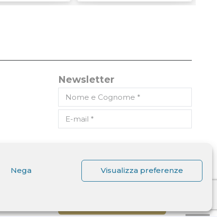
Newsletter
Dichiaro di aver letto
l'informativa ricevuta ai sensi
dell'art. 13 del D.lgs. n. 196/2003
Nega
Visualizza preferenze
e di autorizzare il trattamento
dei miei dati personali.