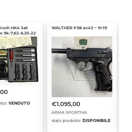
 Koch HK4 Set
WALTHER P38 ac43 ~ 9×19
MA
ro 9k-7,62-6,35-22
Cal
sta
,00
€
1.095,00
otto:
VENDUTO
ARMA SPORTIVA
stato prodotto:
DISPONIBILE