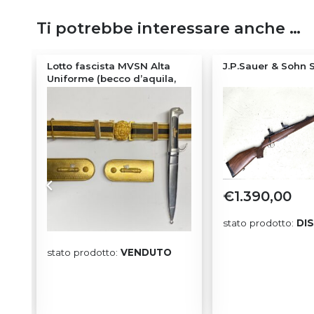
Ti potrebbe interessare anche …
Lotto fascista MVSN Alta
J.P.Sauer & Sohn
9mm
Uniforme (becco d’aquila,
cinturone, spalline)
€
1.390,00
stato prodotto:
DI
LE
stato prodotto:
VENDUTO