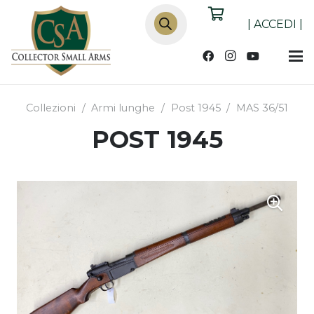
Products
search
|
ACCEDI
|
Collezioni
/
Armi lunghe
/
Post 1945
/
MAS 36/51
POST 1945