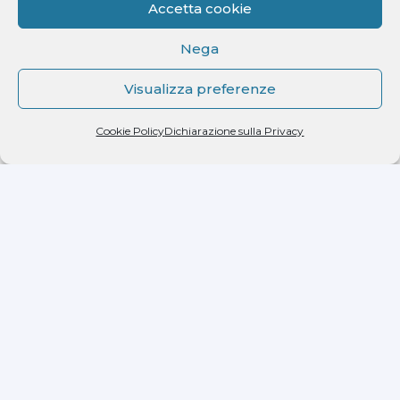
Accetta cookie
Nega
Visualizza preferenze
Dichiaro di aver letto l'informativa ricevuta ai
sensi dell'art. 13 del D.lgs. n. 196/2003 e di
Cookie Policy
Dichiarazione sulla Privacy
autorizzare il trattamento dei miei dati
personali.