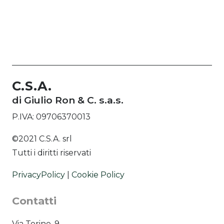
C.S.A.
di Giulio Ron & C. s.a.s.
P.IVA: 09706370013
©2021 C.S.A. srl
Tutti i diritti riservati
PrivacyPolicy
|
Cookie Policy
Contatti
Via Torino, 9