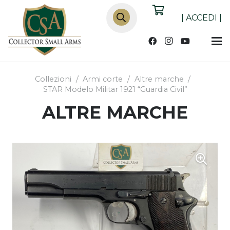
Products
search
|
ACCEDI
|
Collezioni
/
Armi corte
/
Altre marche
/
STAR Modelo Militar 1921 “Guardia Civil”
ALTRE MARCHE