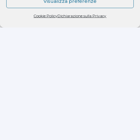
Visualizza preferenze
Dichiaro di aver letto l'informativa ricevuta ai
Cookie Policy
Dichiarazione sulla Privacy
sensi dell'art. 13 del D.lgs. n. 196/2003 e di
autorizzare il trattamento dei miei dati
personali.