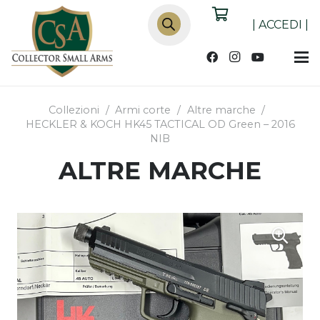
Products
search
|
ACCEDI
|
Collezioni
/
Armi corte
/
Altre marche
/
HECKLER & KOCH HK45 TACTICAL OD Green – 2016
NIB
ALTRE MARCHE