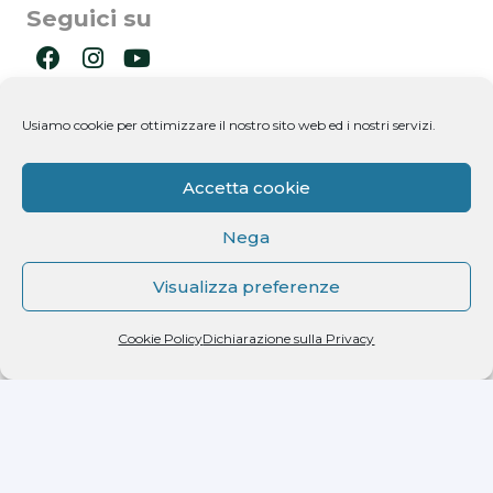
Seguici su
Ultimi post
Usiamo cookie per ottimizzare il nostro sito web ed i nostri servizi.
Newsletter
Accetta cookie
Nega
Visualizza preferenze
Cookie Policy
Dichiarazione sulla Privacy
Dichiaro di aver letto l'informativa ricevuta ai
sensi dell'art. 13 del D.lgs. n. 196/2003 e di
autorizzare il trattamento dei miei dati
personali.