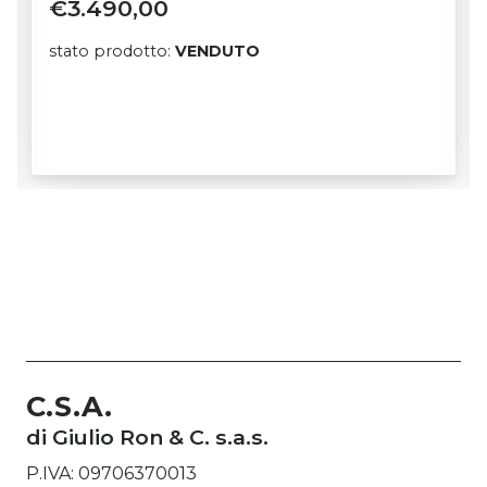
€
795,00
stato prodotto:
DISPONIBILE
C.S.A.
di Giulio Ron & C. s.a.s.
P.IVA: 09706370013