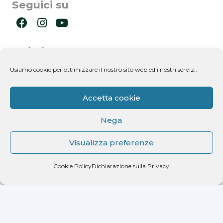
Seguici su
Ultimi post
Usiamo cookie per ottimizzare il nostro sito web ed i nostri servizi.
Newsletter
Accetta cookie
Nega
Visualizza preferenze
Dichiaro di aver letto l'informativa ricevuta ai
Cookie Policy
Dichiarazione sulla Privacy
sensi dell'art. 13 del D.lgs. n. 196/2003 e di
autorizzare il trattamento dei miei dati
personali.