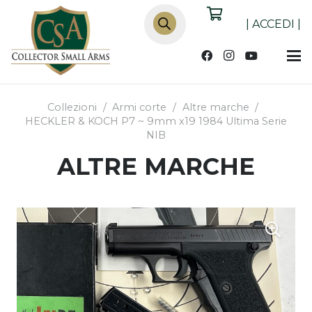
Products
search
|
ACCEDI
|
Collezioni
/
Armi corte
/
Altre marche
/
HECKLER & KOCH P7 ~ 9mm x19 1984 Ultima Serie
NIB
ALTRE MARCHE