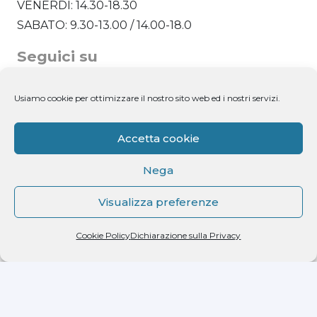
VENERDÌ: 14.30-18.30
SABATO: 9.30-13.00 / 14.00-18.0
Seguici su
Usiamo cookie per ottimizzare il nostro sito web ed i nostri servizi.
Ultimi post
Accetta cookie
Newsletter
Nega
Visualizza preferenze
Cookie Policy
Dichiarazione sulla Privacy
Dichiaro di aver letto l'informativa ricevuta ai
sensi dell'art. 13 del D.lgs. n. 196/2003 e di
autorizzare il trattamento dei miei dati