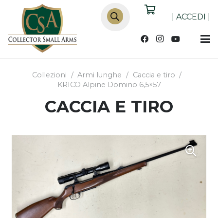
Products
search
|
ACCEDI
|
Collezioni
/
Armi lunghe
/
Caccia e tiro
/
KRICO Alpine Domino 6,5×57
CACCIA E TIRO