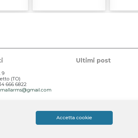
i
Ultimi post
, 9
etto (TO)
334 666 6822
rsmallarms@gmail.com
14.30-18.30
14.30-18.30
Accetta cookie
.30-13.00 / 14.00-18.0
i su