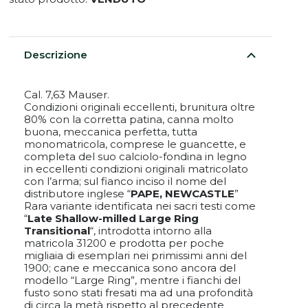
Descrizione
Cal. 7,63 Mauser.
Condizioni originali eccellenti, brunitura oltre
80% con la corretta patina, canna molto
buona, meccanica perfetta, tutta
monomatricola, comprese le guancette, e
completa del suo calciolo-fondina in legno
in eccellenti condizioni originali matricolato
con l’arma; sul fianco inciso il nome del
distributore inglese “
PAPE, NEWCASTLE
”
Rara variante identificata nei sacri testi come
“
Late Shallow-milled Large Ring
Transitional
“, introdotta intorno alla
matricola 31200 e prodotta per poche
migliaia di esemplari nei primissimi anni del
1900; cane e meccanica sono ancora del
modello “Large Ring”, mentre i fianchi del
fusto sono stati fresati ma ad una profondità
di circa la metà rispetto al precedente