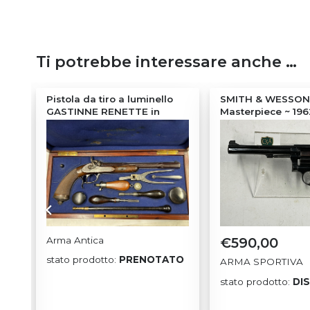
Ti potrebbe interessare anche …
era
Pistola da tiro a luminello
SMITH & WESSON
GASTINNE RENETTE in
Masterpiece ~ 196
cassetta
Arma Antica
€
590,00
LE
stato prodotto:
PRENOTATO
ARMA SPORTIVA
stato prodotto:
DI