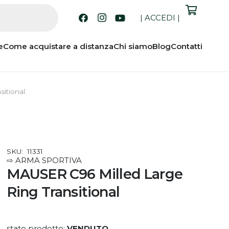
|
ACCEDI
|
e
Come acquistare a distanza
Chi siamo
Blog
Contatti
itional
SKU:
11331
⇨ ARMA SPORTIVA
MAUSER C96 Milled Large
Ring Transitional
stato prodotto:
VENDUTO