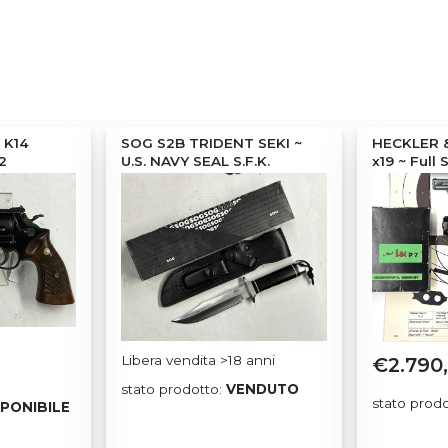
 K14
SOG S2B TRIDENT SEKI ~
HECKLER 
2
U.S. NAVY SEAL S.F.K.
x19 ~ Full 
Libera vendita >18 anni
€
2.790
stato prodotto:
VENDUTO
stato prod
SPONIBILE