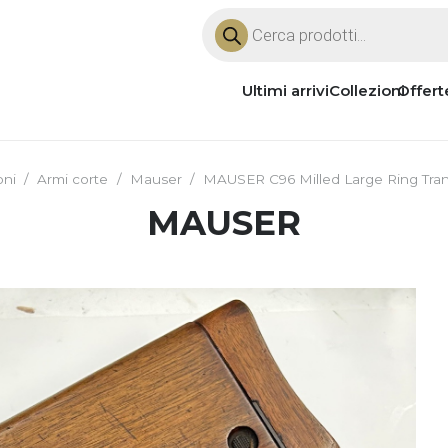
Products
search
Ultimi arrivi
Collezioni
Offert
oni
/
Armi corte
/
Mauser
/
MAUSER C96 Milled Large Ring Trans
MAUSER