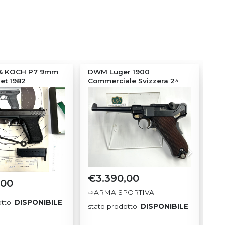
& KOCH P7 9mm
DWM Luger 1900
Ca
Set 1982
Commerciale Svizzera 2^
Ge
Var.
€
3.390,00
,00
⇨ARMA SPORTIVA
DI
otto:
DISPONIBILE
stato prodotto:
DISPONIBILE
OR
sta