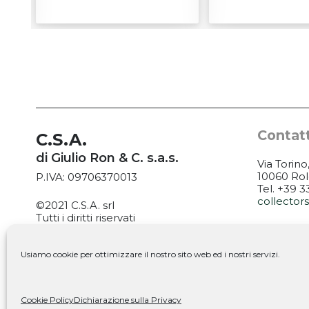
Contatt
C.S.A.
di Giulio Ron & C. s.a.s.
Via Torino
10060 Rol
P.IVA: 09706370013
Tel. +39 
collecto
©2021 C.S.A. srl
Tutti i diritti riservati
ORARI:
MARTEDÌ: 
PrivacyPolicy
|
Cookie Policy
VENERDÌ: 
Usiamo cookie per ottimizzare il nostro sito web ed i nostri servizi.
SABATO: 9
Seguic
Cookie Policy
Dichiarazione sulla Privacy