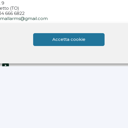
, 9
etto (TO)
334 666 6822
rsmallarms@gmail.com
14.30-18.30
Accetta cookie
14.30-18.30
.30-13.00 / 14.00-18.0
i su