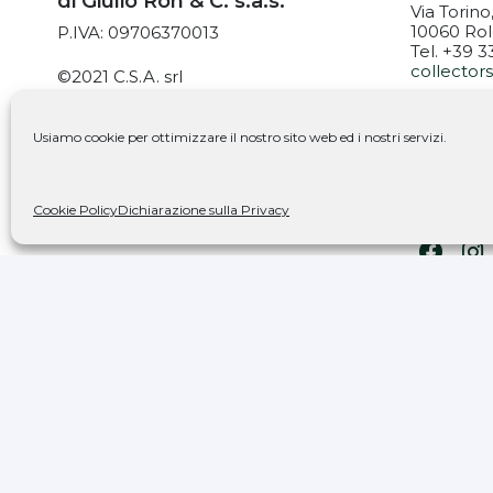
di Giulio Ron & C. s.a.s.
Via Torino
10060 Rol
P.IVA: 09706370013
Tel. +39 
collecto
©2021 C.S.A. srl
Tutti i diritti riservati
ORARI:
MARTEDÌ: 
Usiamo cookie per ottimizzare il nostro sito web ed i nostri servizi.
PrivacyPolicy
|
Cookie Policy
VENERDÌ: 
SABATO: 9
Cookie Policy
Dichiarazione sulla Privacy
Seguic