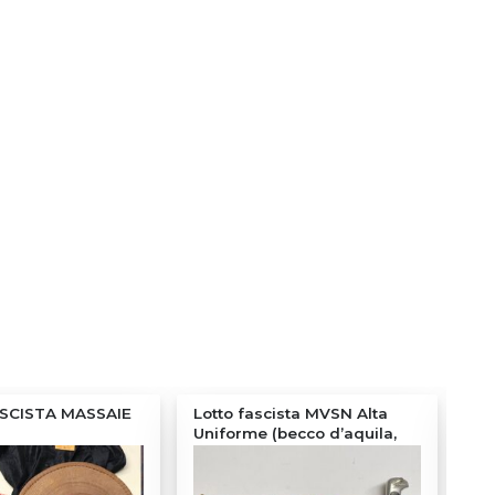
SCISTA MASSAIE
Lotto fascista MVSN Alta
LA
Uniforme (becco d’aquila,
VE
cinturone, spalline)