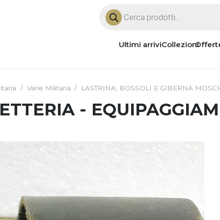
Products
search
Ultimi arrivi
Collezioni
Offert
itaria
/
Varie Militaria
/
LASTRINA, BOSSOLI E GIBERNA MOSC
ETTERIA - EQUIPAGGIA