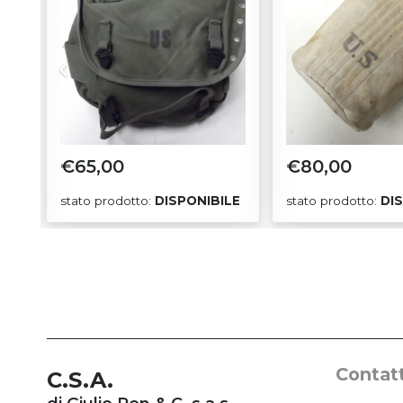
€
65,00
€
80,00
TO
stato prodotto:
DISPONIBILE
stato prodotto:
DI
Contatt
C.S.A.