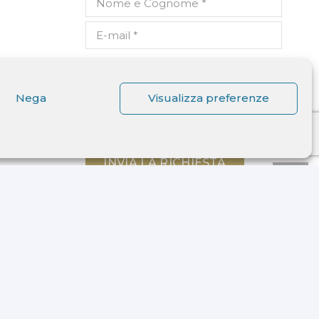
Dichiaro di aver letto
l'informativa ricevuta ai sensi
Nega
Visualizza preferenze
dell'art. 13 del D.lgs. n. 196/2003
e di autorizzare il trattamento
dei miei dati personali.