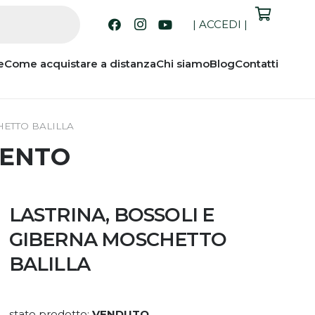
|
ACCEDI
|
e
Come acquistare a distanza
Chi siamo
Blog
Contatti
HETTO BALILLA
MENTO
LASTRINA, BOSSOLI E
GIBERNA MOSCHETTO
BALILLA
stato prodotto:
VENDUTO