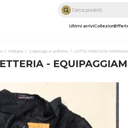
Products
search
Ultimi arrivi
Collezioni
Offert
ni
/
Militaria
/
Copricapi e uniformi
/
LOTTO FASCISTA MASSAIE
ETTERIA - EQUIPAGGIA