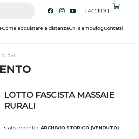
|
ACCEDI
|
e
Come acquistare a distanza
Chi siamo
Blog
Contatti
 RURALI
MENTO
LOTTO FASCISTA MASSAIE
RURALI
stato prodotto:
ARCHIVIO STORICO (VENDUTO)