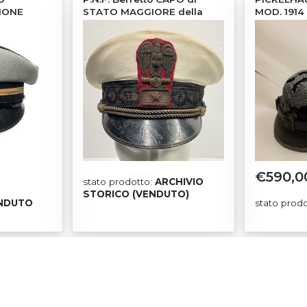
GIONE
STATO MAGGIORE della
MOD. 1914
G.I.L.
€
590,0
stato prodotto:
ARCHIVIO
STORICO (VENDUTO)
NDUTO
stato prod