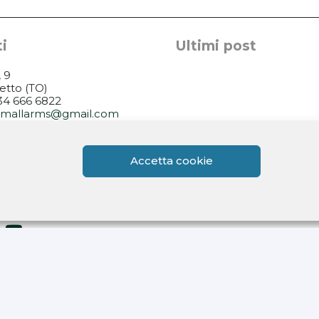
i
Ultimi post
, 9
etto (TO)
334 666 6822
rsmallarms@gmail.com
14.30-18.30
Accetta cookie
14.30-18.30
.30-13.00 / 14.00-18.0
i su