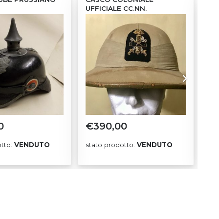
UFFICIALE CC.NN.
RE
BATTAGLIONE MITRAGLIERI
0
€
390,00
€
otto:
VENDUTO
stato prodotto:
VENDUTO
sta