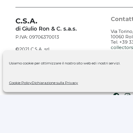
Contatt
C.S.A.
di Giulio Ron & C. s.a.s.
Via Torino
10060 Rol
P.IVA: 09706370013
Tel. +39 
collecto
©2021 C.S.A. srl
Tutti i diritti riservati
ORARI:
Usiamo cookie per ottimizzare il nostro sito web ed i nostri servizi.
MARTEDÌ: 
PrivacyPolicy
|
Cookie Policy
VENERDÌ: 
SABATO: 9
Cookie Policy
Dichiarazione sulla Privacy
Seguic