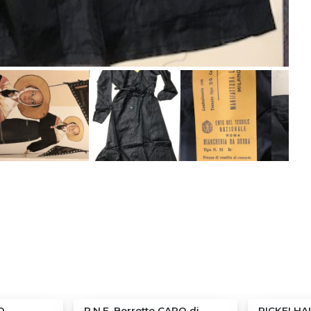
O
P.N.F. Berretto CAPO di
PICKELHA