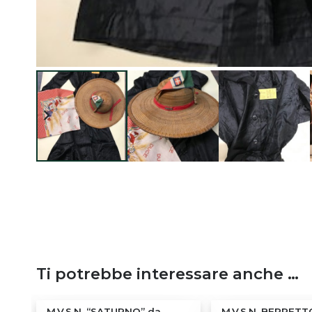
Ti potrebbe interessare anche …
ANI
M.V.S.N. “SATURNO” da
M.V.S.N. BERRETT