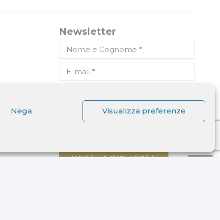
Newsletter
Dichiaro di aver letto
l'informativa ricevuta ai sensi
Nega
Visualizza preferenze
dell'art. 13 del D.lgs. n. 196/2003
e di autorizzare il trattamento
dei miei dati personali.