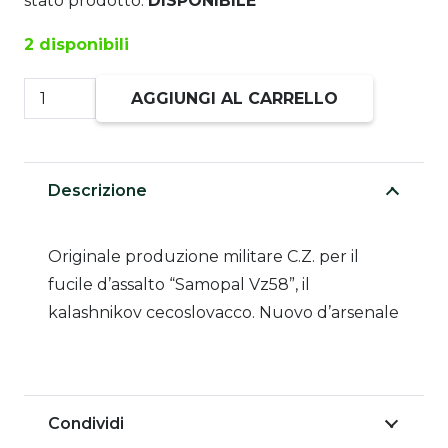
stato prodotto:
DISPONIBILE
2 disponibili
Tromboncino
AGGIUNGI AL CARRELLO
Rompifiamma
C.Z.
Vz58
Descrizione
SAMOPAL
quantità
Originale produzione militare C.Z. per il
fucile d’assalto “Samopal Vz58”, il
kalashnikov cecoslovacco. Nuovo d’arsenale
Condividi