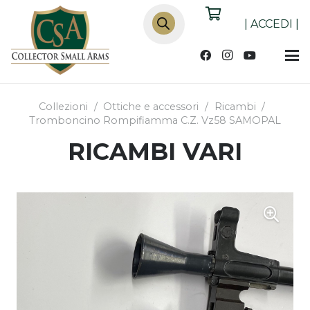
Products
search
|
ACCEDI
|
Collezioni
/
Ottiche e accessori
/
Ricambi
/
Tromboncino Rompifiamma C.Z. Vz58 SAMOPAL
RICAMBI VARI