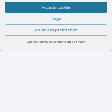
Accetta cookie
Nega
Visualizza preferenze
Dichiaro di aver letto l'informativa ricevuta ai
sensi dell'art. 13 del D.lgs. n. 196/2003 e di
Cookie Policy
Dichiarazione sulla Privacy
autorizzare il trattamento dei miei dati
personali.