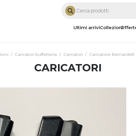
Products
search
Ultimi arrivi
Collezioni
Offert
zioni
/
Caricatori buffetteria
/
Caricatori
/
Caricatore Bernardelli
CARICATORI