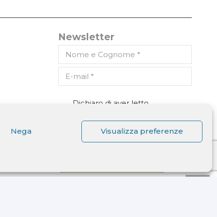
Newsletter
Dichiaro di aver letto
l'informativa ricevuta ai sensi
dell'art. 13 del D.lgs. n. 196/2003
e di autorizzare il trattamento
Nega
Visualizza preferenze
dei miei dati personali.