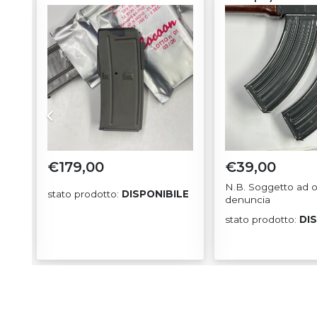
€
179,00
€
39,00
zzo
N.B. Soggetto ad o
LE
stato prodotto:
DISPONIBILE
denuncia
uale
stato prodotto:
DI
,90.