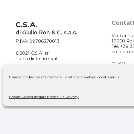
Contatt
C.S.A.
di Giulio Ron & C. s.a.s.
Via Torino
10060 Rol
P.IVA: 09706370013
Tel. +39 
collecto
©2021 C.S.A. srl
Tutti i diritti riservati
ORARI:
MARTEDÌ: 
PrivacyPolicy
|
Cookie Policy
VENERDÌ: 
Usiamo cookie per ottimizzare il nostro sito web ed i nostri servizi.
SABATO: 9
Seguic
Cookie Policy
Dichiarazione sulla Privacy