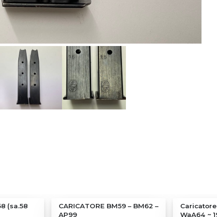
8 (sa.58
CARICATORE BM59 – BM62 –
Caricator
AP99
WaA64 ~ 