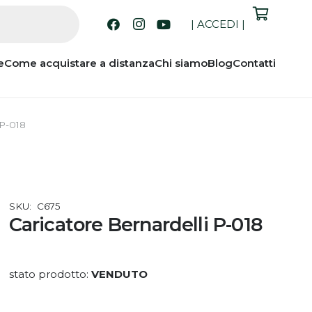
|
ACCEDI
|
e
Come acquistare a distanza
Chi siamo
Blog
Contatti
 P-018
SKU:
C675
Caricatore Bernardelli P-018
stato prodotto:
VENDUTO