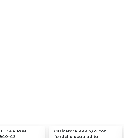
e LUGER P08
Caricatore PPK 7,65 con
GA
1940-42
fondello poggiadito
Car