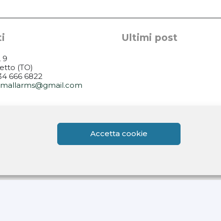
i
Ultimi post
, 9
etto (TO)
334 666 6822
rsmallarms@gmail.com
14.30-18.30
14.30-18.30
.30-13.00 / 14.00-18.0
Accetta cookie
i su