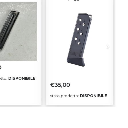
0
€
otto:
DISPONIBILE
sta
€
35,00
stato prodotto:
DISPONIBILE